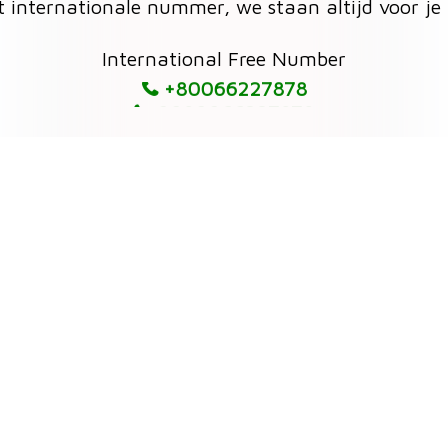
it internationale nummer, we staan altijd voor je 
0080066227878
International Free Number
+80066227878
0080066227878
+80066227878