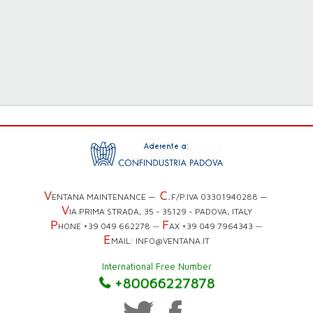
V
C.
ENTANA MAINTENANCE —
F/P.IVA 03301940288 —
V
IA PRIMA STRADA, 35 - 35129 - PADOVA, ITALY
P
F
HONE +39 049 662278
—
AX +39 049 7964343
—
0080066227878
E
MAIL: INFO@VENTANA.IT
+80066227878
0080066227878
International Free Number
+80066227878
0080066227878